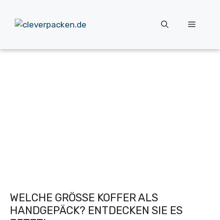
Zum
Inhalt
Menü
springen
WELCHE GRÖSSE KOFFER ALS H
ANDGEPÄCK? ENTDECKEN SIE ES J