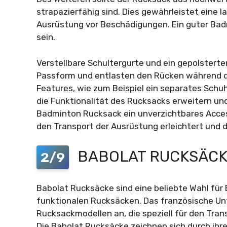
strapazierfähig sind. Dies gewährleistet eine
Ausrüstung vor Beschädigungen. Ein guter Ba
sein.
Verstellbare Schultergurte und ein gepolstert
Passform und entlasten den Rücken während de
Features, wie zum Beispiel ein separates Schuh
die Funktionalität des Rucksacks erweitern un
Badminton Rucksack ein unverzichtbares Access
den Transport der Ausrüstung erleichtert und 
BABOLAT RUCKSÄC
2/9
Babolat Rucksäcke sind eine beliebte Wahl für 
funktionalen Rucksäcken. Das französische Un
Rucksackmodellen an, die speziell für den Tra
Die Babolat Rucksäcke zeichnen sich durch ihr