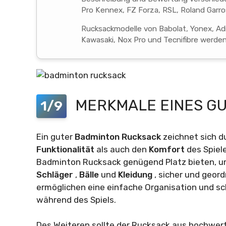
Pro Kennex, FZ Forza, RSL, Roland Garros
Rucksackmodelle von Babolat, Yonex, Adi
Kawasaki, Nox Pro und Tecnifibre werde
MERKMALE EINES G
1/9
Ein guter
Badminton Rucksack
zeichnet sich d
Funktionalität
als auch den
Komfort
des Spiel
Badminton Rucksack genügend Platz bieten, u
Schläger
,
Bälle
und
Kleidung
, sicher und geor
ermöglichen eine einfache Organisation und sc
während des Spiels.
Des Weiteren sollte der Rucksack aus hochwerti