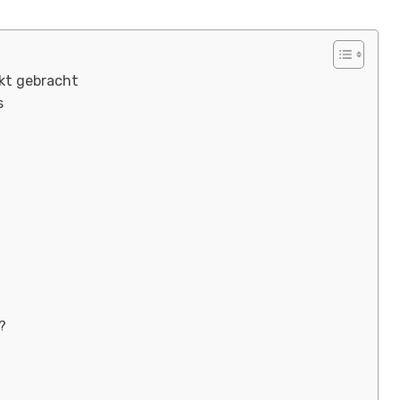
nkt gebracht
s
?