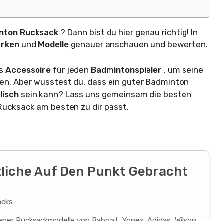
nton Rucksack
? Dann bist du hier genau richtig! In
rken
und
Modelle
genauer anschauen und bewerten.
es
Accessoire
für jeden
Badmintonspieler
, um seine
en. Aber wusstest du, dass ein guter Badminton
lisch
sein kann? Lass uns gemeinsam die besten
Rucksack am besten zu dir passt.
tliche Auf Den Punkt Gebracht
acks
er Rucksackmodelle von Babolat, Yonex, Adidas, Wilson,