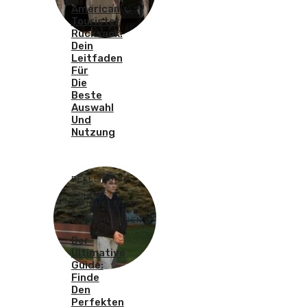
American
Tourister
Rucksack:
Dein
Leitfaden
Für
Die
Beste
Auswahl
Und
Nutzung
BEKLEIDUNG
&
SCHUHE
,
PRODUKTTESTS
&
EMPFEHLUNGEN
Der
Ultimative
Guide:
Finde
Den
Perfekten