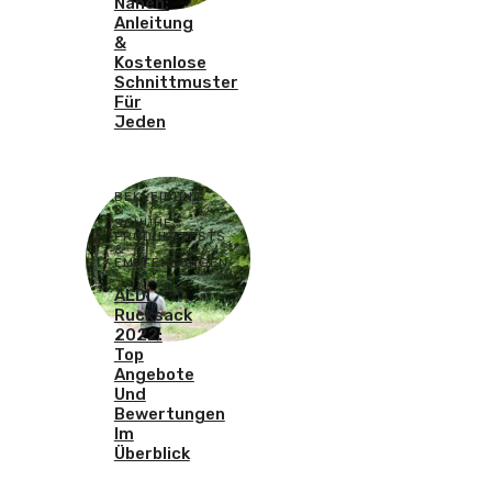
Nähen:
Anleitung
&
Kostenlose
Schnittmuster
Für
Jeden
BEKLEIDUNG
&
SCHUHE
,
PRODUKTTESTS
&
EMPFEHLUNGEN
ALDI
Rucksack
2022:
Top
Angebote
Und
Bewertungen
Im
Überblick