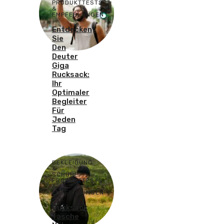
PRODUKTTESTS
&
EMPFEHLUNGEN
Entdecken
Sie
Den
Deuter
Giga
Rucksack:
Ihr
Optimaler
Begleiter
Für
Jeden
Tag
BEKLEIDUNG
&
SCHUHE
,
PRODUKTTESTS
&
EMPFEHLUNGEN
Rucksack
Tasche