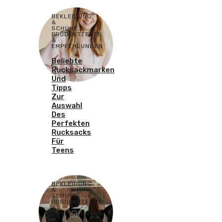
BEKLEIDUNG
&
SCHUHE
,
PRODUKTTESTS
&
EMPFEHLUNGEN
Beliebte
Rucksackmarken
Und
Tipps
Zur
Auswahl
Des
Perfekten
Rucksacks
Für
Teens
BEKLEIDUNG
&
SCHUHE
,
PRODUKTTESTS
&
EMPFEHLUNGEN