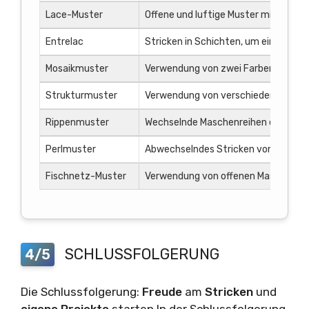
Lace-Muster
Offene und luftige Muster mit Loch
Entrelac
Stricken in Schichten, um ein geflo
Mosaikmuster
Verwendung von zwei Farben, um ge
Strukturmuster
Verwendung von verschiedenen Stric
Rippenmuster
Wechselnde Maschenreihen erzeugen 
Perlmuster
Abwechselndes Stricken von rechten 
Fischnetz-Muster
Verwendung von offenen Maschen, um
SCHLUSSFOLGERUNG
4/5
Die Schlussfolgerung:
Freude
am
Stricken
und