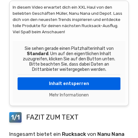
In diesem Video erwartet dich ein XXL Haul von den
beliebten Geschäften Müller, Nanu Nana und Depot. Lass
dich von den neuesten Trends inspirieren und entdecke
tolle Produkte für deinen nächsten Rucksack-Ausflug.
Viel Spaß beim Anschauen!
Sie sehen gerade einen Platzhalterinhalt von
Standard
. Um auf den eigentlichen Inhalt
zuzugreifen, klicken Sie auf den Button unten.
Bitte beachten Sie, dass dabei Daten an
Drittanbieter weitergegeben werden.
Inhalt entsperren
Mehr Informationen
FAZIT ZUM TEXT
1/1
Insgesamt bietet ein
Rucksack
von
Nanu Nana