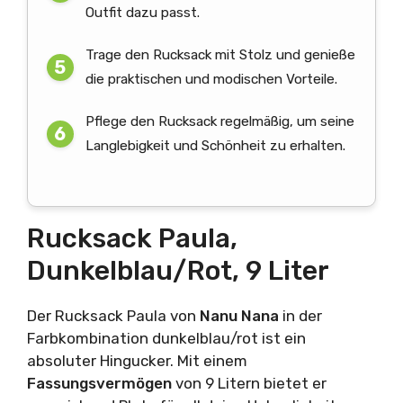
Outfit dazu passt.
Trage den Rucksack mit Stolz und genieße
die praktischen und modischen Vorteile.
Pflege den Rucksack regelmäßig, um seine
Langlebigkeit und Schönheit zu erhalten.
Rucksack Paula,
Dunkelblau/rot, 9 Liter
Der Rucksack Paula von
Nanu Nana
in der
Farbkombination dunkelblau/rot ist ein
absoluter Hingucker. Mit einem
Fassungsvermögen
von 9 Litern bietet er