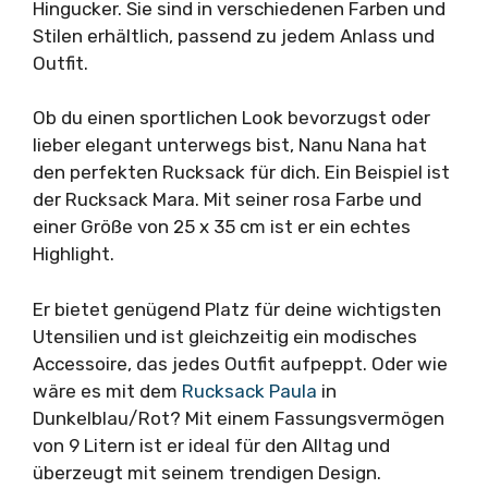
Hingucker. Sie sind in verschiedenen Farben und
Stilen erhältlich, passend zu jedem Anlass und
Outfit.
Ob du einen sportlichen Look bevorzugst oder
lieber elegant unterwegs bist, Nanu Nana hat
den perfekten Rucksack für dich. Ein Beispiel ist
der Rucksack Mara. Mit seiner rosa Farbe und
einer Größe von 25 x 35 cm ist er ein echtes
Highlight.
Er bietet genügend Platz für deine wichtigsten
Utensilien und ist gleichzeitig ein modisches
Accessoire, das jedes Outfit aufpeppt. Oder wie
wäre es mit dem
Rucksack Paula
in
Dunkelblau/Rot? Mit einem Fassungsvermögen
von 9 Litern ist er ideal für den Alltag und
überzeugt mit seinem trendigen Design.