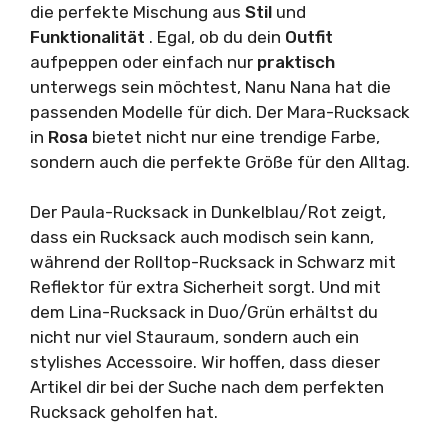
die perfekte Mischung aus
Stil
und
Funktionalität
. Egal, ob du dein
Outfit
aufpeppen oder einfach nur
praktisch
unterwegs sein möchtest, Nanu Nana hat die
passenden Modelle für dich. Der Mara-Rucksack
in
Rosa
bietet nicht nur eine trendige Farbe,
sondern auch die perfekte Größe für den Alltag.
Der Paula-Rucksack in Dunkelblau/Rot zeigt,
dass ein Rucksack auch modisch sein kann,
während der Rolltop-Rucksack in Schwarz mit
Reflektor für extra Sicherheit sorgt. Und mit
dem Lina-Rucksack in Duo/Grün erhältst du
nicht nur viel Stauraum, sondern auch ein
stylishes Accessoire. Wir hoffen, dass dieser
Artikel dir bei der Suche nach dem perfekten
Rucksack geholfen hat.