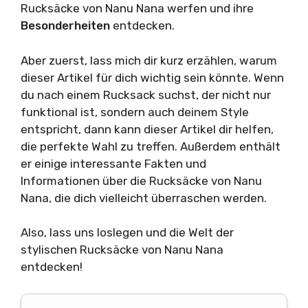
Rucksäcke von Nanu Nana werfen und ihre
Besonderheiten
entdecken.
Aber zuerst, lass mich dir kurz erzählen, warum
dieser Artikel für dich wichtig sein könnte. Wenn
du nach einem Rucksack suchst, der nicht nur
funktional ist, sondern auch deinem Style
entspricht, dann kann dieser Artikel dir helfen,
die perfekte Wahl zu treffen. Außerdem enthält
er einige interessante Fakten und
Informationen über die Rucksäcke von Nanu
Nana, die dich vielleicht überraschen werden.
Also, lass uns loslegen und die Welt der
stylischen Rucksäcke von Nanu Nana
entdecken!