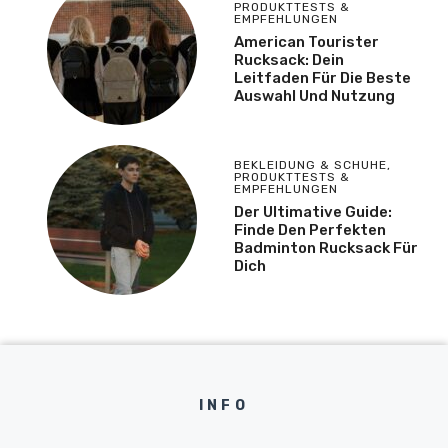
PRODUKTTESTS &
EMPFEHLUNGEN
American Tourister
Rucksack: Dein
Leitfaden Für Die Beste
Auswahl Und Nutzung
BEKLEIDUNG & SCHUHE
,
PRODUKTTESTS &
EMPFEHLUNGEN
Der Ultimative Guide:
Finde Den Perfekten
Badminton Rucksack Für
Dich
INFO