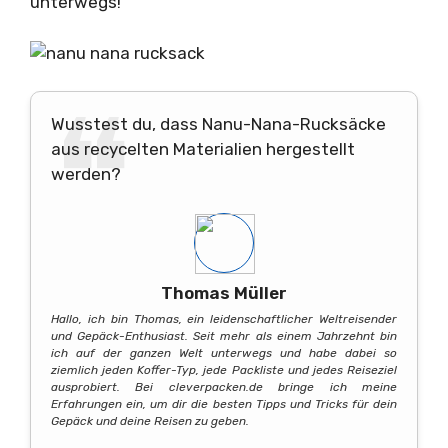
unterwegs!
Wusstest du, dass Nanu-Nana-Rucksäcke
aus recycelten Materialien hergestellt
werden?
Thomas Müller
Hallo, ich bin Thomas, ein leidenschaftlicher Weltreisender
und Gepäck-Enthusiast. Seit mehr als einem Jahrzehnt bin
ich auf der ganzen Welt unterwegs und habe dabei so
ziemlich jeden Koffer-Typ, jede Packliste und jedes Reiseziel
ausprobiert. Bei cleverpacken.de bringe ich meine
Erfahrungen ein, um dir die besten Tipps und Tricks für dein
Gepäck und deine Reisen zu geben.