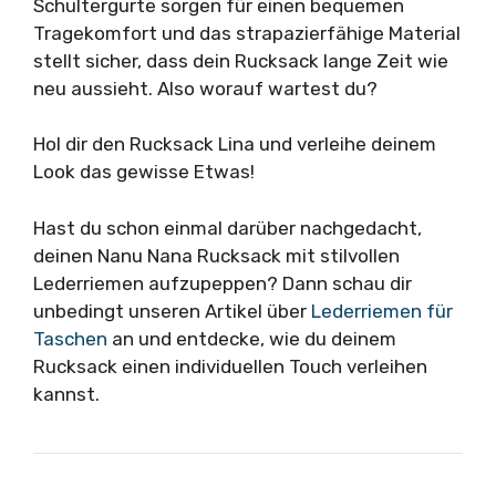
Schultergurte sorgen für einen bequemen
Tragekomfort und das strapazierfähige Material
stellt sicher, dass dein Rucksack lange Zeit wie
neu aussieht. Also worauf wartest du?
Hol dir den Rucksack Lina und verleihe deinem
Look das gewisse Etwas!
Hast du schon einmal darüber nachgedacht,
deinen Nanu Nana Rucksack mit stilvollen
Lederriemen aufzupeppen? Dann schau dir
unbedingt unseren Artikel über
Lederriemen für
Taschen
an und entdecke, wie du deinem
Rucksack einen individuellen Touch verleihen
kannst.