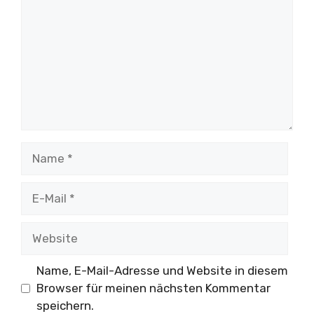
Name
E-
Mail
Website
Name, E-Mail-Adresse und Website in diesem
Browser für meinen nächsten Kommentar
speichern.