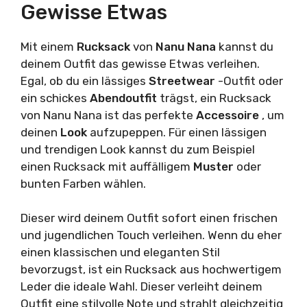
Gewisse Etwas
Mit einem
Rucksack
von
Nanu Nana
kannst du
deinem Outfit das gewisse Etwas verleihen.
Egal, ob du ein lässiges
Streetwear
-Outfit oder
ein schickes
Abendoutfit
trägst, ein Rucksack
von Nanu Nana ist das perfekte
Accessoire
, um
deinen
Look
aufzupeppen. Für einen lässigen
und trendigen Look kannst du zum Beispiel
einen Rucksack mit auffälligem
Muster
oder
bunten Farben wählen.
Dieser wird deinem Outfit sofort einen frischen
und jugendlichen Touch verleihen. Wenn du eher
einen klassischen und eleganten Stil
bevorzugst, ist ein Rucksack aus hochwertigem
Leder die ideale Wahl. Dieser verleiht deinem
Outfit eine stilvolle Note und strahlt gleichzeitig