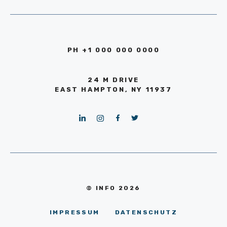
PH +1 000 000 0000
24 M DRIVE
EAST HAMPTON, NY 11937
© INFO 2026
IMPRESSUM
DATENSCHUTZ