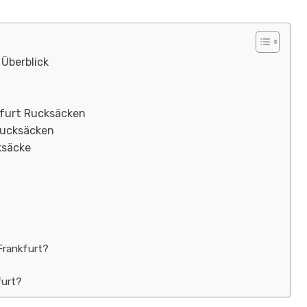
 Überblick
kfurt Rucksäcken
Rucksäcken
ksäcke
Frankfurt?
furt?