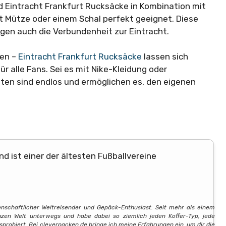
d Eintracht Frankfurt Rucksäcke in Kombination mit
rt Mütze oder einem Schal perfekt geeignet. Diese
gen auch die Verbundenheit zur Eintracht.
sen –
Eintracht Frankfurt Rucksäcke
lassen sich
ür alle Fans. Sei es mit Nike-Kleidung oder
ten sind endlos und ermöglichen es, den eigenen
d ist einer der ältesten Fußballvereine
denschaftlicher Weltreisender und Gepäck-Enthusiast. Seit mehr als einem
nzen Welt unterwegs und habe dabei so ziemlich jeden Koffer-Typ, jede
usprobiert. Bei cleverpacken.de bringe ich meine Erfahrungen ein, um dir die