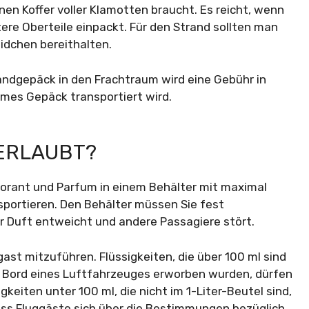
en Koffer voller Klamotten braucht. Es reicht, wenn
itere Oberteile einpackt. Für den Strand sollten man
eidchen bereithalten.
Handgepäck in den Frachtraum wird eine Gebühr in
rmes Gepäck transportiert wird.
 ERLAUBT?
odorant und Parfum in einem Behälter mit maximal
ortieren. Den Behälter müssen Sie fest
er Duft entweicht und andere Passagiere stört.
ggast mitzuführen. Flüssigkeiten, die über 100 ml sind
n Bord eines Luftfahrzeuges erworben wurden, dürfen
eiten unter 100 ml, die nicht im 1-Liter-Beutel sind,
 dass Fluggäste sich über die Bestimmungen bezüglich