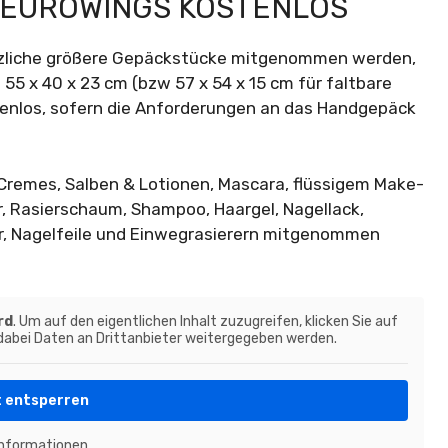
I EUROWINGS KOSTENLOS
ätzliche größere Gepäckstücke mitgenommen werden,
 55 x 40 x 23 cm (bzw 57 x 54 x 15 cm für faltbare
stenlos, sofern die Anforderungen an das Handgepäck
 Cremes, Salben & Lotionen, Mascara, flüssigem Make-
er, Rasierschaum, Shampoo, Haargel, Nagellack,
er, Nagelfeile und Einwegrasierern mitgenommen
rd
. Um auf den eigentlichen Inhalt zuzugreifen, klicken Sie auf
 dabei Daten an Drittanbieter weitergegeben werden.
t entsperren
Informationen