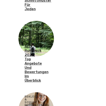
Schnittmuster
Für
Jeden
BEKLEIDUNG
&
SCHUHE
,
PRODUKTTESTS
&
EMPFEHLUNGEN
ALDI
Rucksack
2022:
Top
Angebote
Und
Bewertungen
Im
Überblick
BEKLEIDUNG
&
SCHUHE
,
PRODUKTTESTS