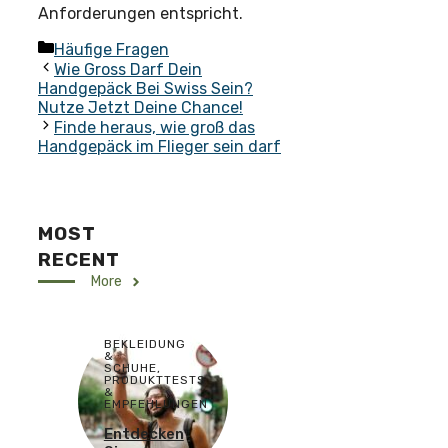
Anforderungen entspricht.
Kategorien
Häufige Fragen
Wie Gross Darf Dein
Handgepäck Bei Swiss Sein?
Nutze Jetzt Deine Chance!
Finde heraus, wie groß das
Handgepäck im Flieger sein darf
MOST
RECENT
More
BEKLEIDUNG
&
SCHUHE
,
PRODUKTTESTS
&
EMPFEHLUNGEN
Entdecken