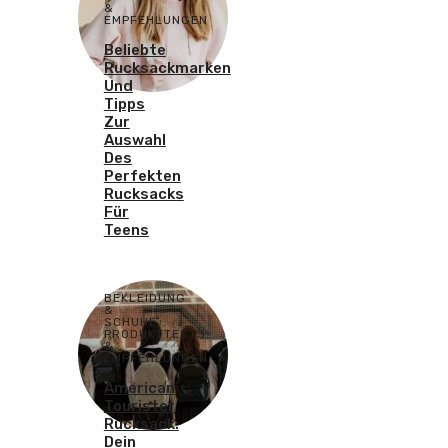
&
EMPFEHLUNGEN
Beliebte
Rucksackmarken
Und
Tipps
Zur
Auswahl
Des
Perfekten
Rucksacks
Für
Teens
BEKLEIDUNG
&
SCHUHE
,
PRODUKTTESTS
&
EMPFEHLUNGEN
American
Tourister
Rucksack:
Dein