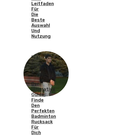
Leitfaden
Für
Die
Beste
Auswahl
Und
Nutzung
BEKLEIDUNG
&
SCHUHE
,
PRODUKTTESTS
&
EMPFEHLUNGEN
Der
Ultimative
Guide:
Finde
Den
Perfekten
Badminton
Rucksack
Für
Dich