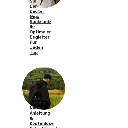
Sie
Den
Deuter
Giga
Rucksack:
Ihr
Optimaler
Begleiter
Für
Jeden
Tag
BEKLEIDUNG
&
SCHUHE
,
PRODUKTTESTS
&
EMPFEHLUNGEN
Rucksack
Tasche
Nähen:
Anleitung
&
Kostenlose