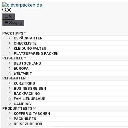
Zum
Inhalt
springen
Menü
Menü
PACKTIPPS
GEPÄCK-ARTEN
CHECKLISTE
KLEIDUNG FALTEN
PLATZSPAREND PACKEN
REISEZIELE
DEUTSCHLAND
EUROPA
WELTWEIT
REISEARTEN
KURZTRIPS
BUSINESSREISEN
BACKPACKING
FAMILIENURLAUB
CAMPING
PRODUKTTESTS
KOFFER & TASCHEN
PACKHILFEN
REISEZUBEHÖR