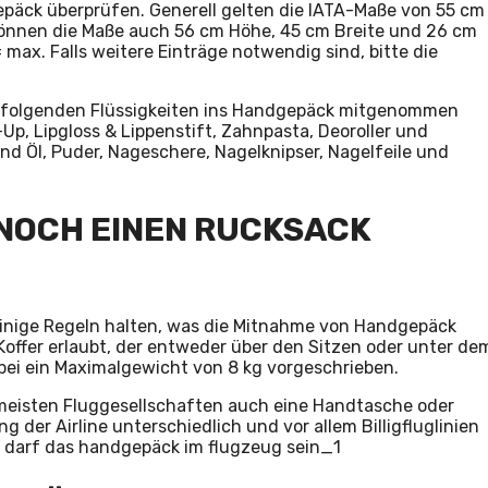
gepäck überprüfen. Generell gelten die IATA-Maße von 55 cm
können die Maße auch 56 cm Höhe, 45 cm Breite und 26 cm
= max. Falls weitere Einträge notwendig sind, bitte die
r folgenden Flüssigkeiten ins Handgepäck mitgenommen
Up, Lipgloss & Lippenstift, Zahnpasta, Deoroller und
d Öl, Puder, Nageschere, Nagelknipser, Nagelfeile und
NOCH EINEN RUCKSACK
einige Regeln halten, was die Mitnahme von Handgepäck
 Koffer erlaubt, der entweder über den Sitzen oder unter de
abei ein Maximalgewicht von 8 kg vorgeschrieben.
meisten Fluggesellschaften auch eine Handtasche oder
 der Airline unterschiedlich und vor allem Billigfluglinien