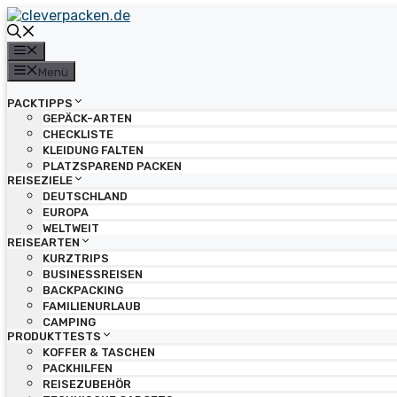
Zum
Inhalt
springen
Menü
Menü
PACKTIPPS
GEPÄCK-ARTEN
CHECKLISTE
KLEIDUNG FALTEN
PLATZSPAREND PACKEN
REISEZIELE
DEUTSCHLAND
EUROPA
WELTWEIT
REISEARTEN
KURZTRIPS
BUSINESSREISEN
BACKPACKING
FAMILIENURLAUB
CAMPING
PRODUKTTESTS
KOFFER & TASCHEN
PACKHILFEN
REISEZUBEHÖR