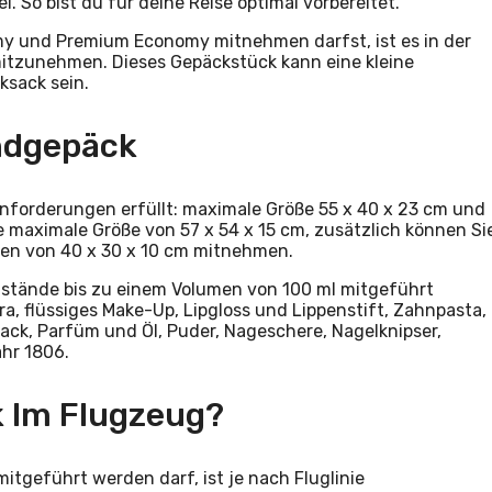
. So bist du für deine Reise optimal vorbereitet.
y und Premium Economy mitnehmen darfst, ist es in der
mitzunehmen. Dieses Gepäckstück kann eine kleine
ksack sein.
ndgepäck
nforderungen erfüllt: maximale Größe 55 x 40 x 23 cm und
ne maximale Größe von 57 x 54 x 15 cm, zusätzlich können Si
en von 40 x 30 x 10 cm mitnehmen.
stände bis zu einem Volumen von 100 ml mitgeführt
, flüssiges Make-Up, Lipgloss und Lippenstift, Zahnpasta,
ack, Parfüm und Öl, Puder, Nageschere, Nagelknipser,
ahr 1806.
 Im Flugzeug?
itgeführt werden darf, ist je nach Fluglinie