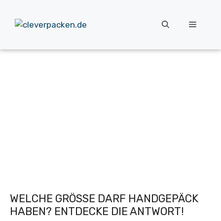
Zum
Inhalt
Menü
springen
WELCHE GRÖSSE DARF HANDGEPÄCK H
ABEN? ENTDECKE DIE ANTWORT!