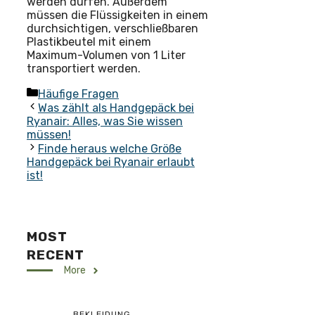
werden dürfen. Außerdem
müssen die Flüssigkeiten in einem
durchsichtigen, verschließbaren
Plastikbeutel mit einem
Maximum-Volumen von 1 Liter
transportiert werden.
Kategorien
Häufige Fragen
Was zählt als Handgepäck bei
Ryanair: Alles, was Sie wissen
müssen!
Finde heraus welche Größe
Handgepäck bei Ryanair erlaubt
ist!
MOST
RECENT
More
BEKLEIDUNG