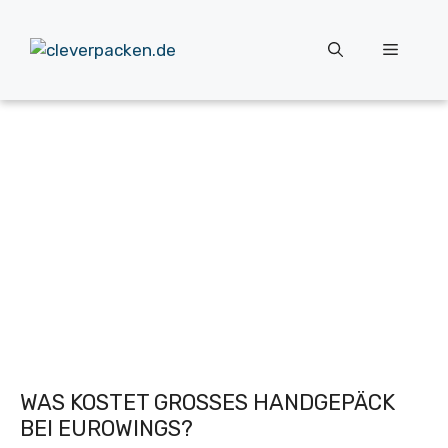
Zum
Inhalt
Menü
springen
WAS KOSTET GROSSES HANDGEPÄCK B
EI EUROWINGS?