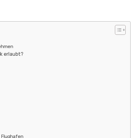
nehmen
k erlaubt?
m Flughafen