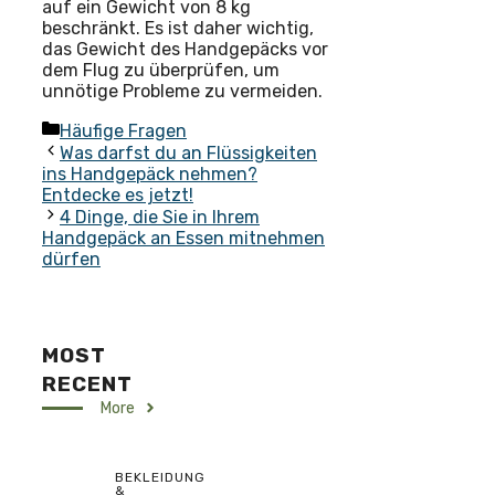
auf ein Gewicht von 8 kg
beschränkt. Es ist daher wichtig,
das Gewicht des Handgepäcks vor
dem Flug zu überprüfen, um
unnötige Probleme zu vermeiden.
Kategorien
Häufige Fragen
Was darfst du an Flüssigkeiten
ins Handgepäck nehmen?
Entdecke es jetzt!
4 Dinge, die Sie in Ihrem
Handgepäck an Essen mitnehmen
dürfen
MOST
RECENT
More
BEKLEIDUNG
&