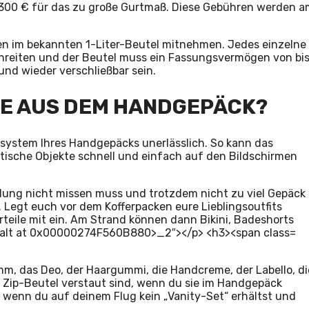
 300 € für das zu große Gurtmaß. Diese Gebühren werden a
gen im bekannten 1-Liter-Beutel mitnehmen. Jedes einzelne
schreiten und der Beutel muss ein Fassungsvermögen von bi
und wieder verschließbar sein.
LE AUS DEM HANDGEPÄCK?
ksystem Ihres Handgepäcks unerlässlich. So kann das
tische Objekte schnell und einfach auf den Bildschirmen
idung nicht missen muss und trotzdem nicht zu viel Gepäck
us. Legt euch vor dem Kofferpacken eure Lieblingsoutfits
rteile mit ein. Am Strand können dann Bikini, Badeshorts
m, das Deo, der Haargummi, die Handcreme, der Labello, di
 Zip-Beutel verstaut sind, wenn du sie im Handgepäck
 wenn du auf deinem Flug kein „Vanity-Set“ erhältst und