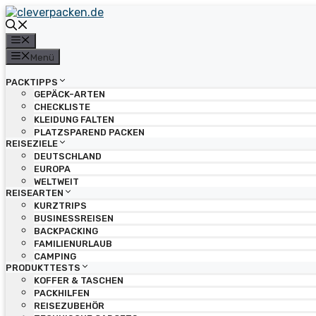
Zum
Inhalt
springen
Menü
Menü
PACKTIPPS
GEPÄCK-ARTEN
CHECKLISTE
KLEIDUNG FALTEN
PLATZSPAREND PACKEN
REISEZIELE
DEUTSCHLAND
EUROPA
WELTWEIT
REISEARTEN
KURZTRIPS
BUSINESSREISEN
BACKPACKING
FAMILIENURLAUB
CAMPING
PRODUKTTESTS
KOFFER & TASCHEN
PACKHILFEN
REISEZUBEHÖR