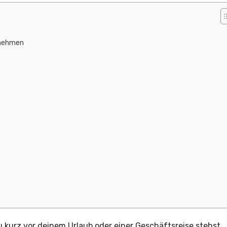
tnehmen
kurz vor deinem Urlaub oder einer Geschäftsreise stehst,