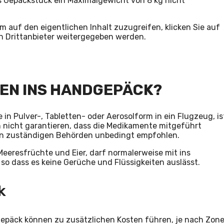
as Gepäckstück ein Maximalgewicht von 8 kg nicht
Um auf den eigentlichen Inhalt zuzugreifen, klicken Sie auf
an Drittanbieter weitergegeben werden.
EN INS HANDGEPÄCK?
n Pulver-, Tabletten- oder Aerosolform in ein Flugzeug, is
ch nicht garantieren, dass die Medikamente mitgeführt
den zuständigen Behörden unbedingt empfohlen.
 Meeresfrüchte und Eier, darf normalerweise mit ins
o dass es keine Gerüche und Flüssigkeiten auslässt.
k
gepäck können zu zusätzlichen Kosten führen, je nach Zon