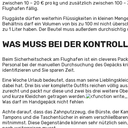
zwischen 10 – 20 € pro kg und zusätzlich zwischen 100 –
Flughafen fällig.
Fluggäste dürfen weiterhin Flüssigkeiten in kleinen Men
Behältnis darf ein Volumen von bis zu 100 ml nicht über
zu 1 Liter haben. Der Beutel muss außerdem durchsichtig 
WAS MUSS BEI DER KONTROL
Beim Sicherheitscheck am Flughafen ist ein cleveres Pac
Personal bei der manuellen Durchsuchung des Gepäcks kri
identifizieren und Sie sparen Zeit.
Eine Woche Urlaub bedeutet, dass man seine Lieblingskle
dabei hat. Drei bis vier komplette Outfits reichen völlig a
zurecht und packt nur diese und zwei bis drei weitere Obe
und kurze Kleidchen getragen werden.
Was darf im Handgepäck nicht fehlen
Achte darauf, dass das Zahnputzzeug, die Bürste, der Kam
Tampons und die Taschentücher in einem verschließbaren
mitnimmst. Diese Gegenstände können sehr nützlich sein,