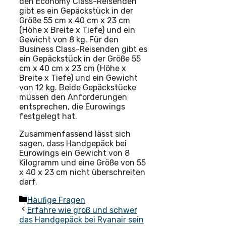
den Economy Class-Reisenden
gibt es ein Gepäckstück in der
Größe 55 cm x 40 cm x 23 cm
(Höhe x Breite x Tiefe) und ein
Gewicht von 8 kg. Für den
Business Class-Reisenden gibt es
ein Gepäckstück in der Größe 55
cm x 40 cm x 23 cm (Höhe x
Breite x Tiefe) und ein Gewicht
von 12 kg. Beide Gepäckstücke
müssen den Anforderungen
entsprechen, die Eurowings
festgelegt hat.
Zusammenfassend lässt sich
sagen, dass Handgepäck bei
Eurowings ein Gewicht von 8
Kilogramm und eine Größe von 55
x 40 x 23 cm nicht überschreiten
darf.
Kategorien
Häufige Fragen
Erfahre wie groß und schwer
das Handgepäck bei Ryanair sein