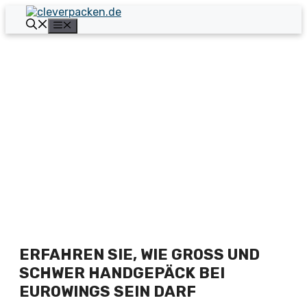
Zum
Inhalt
Menü
springen
ERFAHREN SIE, WIE GROSS UND S
CHWER HANDGEPÄCK BEI E
UROWINGS SEIN DARF