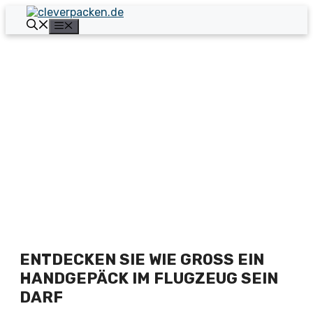
Zum
Inhalt
Menü
springen
ENTDECKEN SIE WIE GROSS EIN H
ANDGEPÄCK IM FLUGZEUG SEIN D
ARF