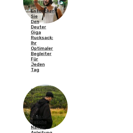
EMPFEHLUNGEN
Entdecken
Sie
Den
Deuter
Giga
Rucksack:
Ihr
Optimaler
Begleiter
Für
Jeden
Tag
BEKLEIDUNG
&
SCHUHE
,
PRODUKTTESTS
&
EMPFEHLUNGEN
Rucksack
Tasche
Nähen:
Anleitung