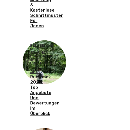
&
Kostenlose
Schnittmuster
Für
Jeden
BEKLEIDUNG
&
SCHUHE
,
PRODUKTTESTS
&
EMPFEHLUNGEN
ALDI
Rucksack
2022:
Top
Angebote
Und
Bewertungen
Im
Überblick