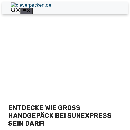
Zum
Inhalt
Menü
springen
ENTDECKE WIE GROSS H
ANDGEPÄCK BEI SUNEXPRESS S
EIN DARF!