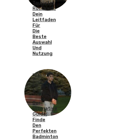
Tourister
Rucksack:
Dein
Leitfaden
Für
Die
Beste
Auswahl
Und
Nutzung
BEKLEIDUNG
&
SCHUHE
,
PRODUKTTESTS
&
EMPFEHLUNGEN
Der
Ultimative
Guide:
Finde
Den
Perfekten
Badminton