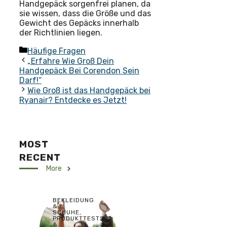
Handgepäck sorgenfrei planen, da
sie wissen, dass die Größe und das
Gewicht des Gepäcks innerhalb
der Richtlinien liegen.
Kategorien
Häufige Fragen
„Erfahre Wie Groß Dein
Handgepäck Bei Corendon Sein
Darf!“
Wie Groß ist das Handgepäck bei
Ryanair? Entdecke es Jetzt!
MOST
RECENT
More
BEKLEIDUNG
&
SCHUHE
,
PRODUKTTESTS
&