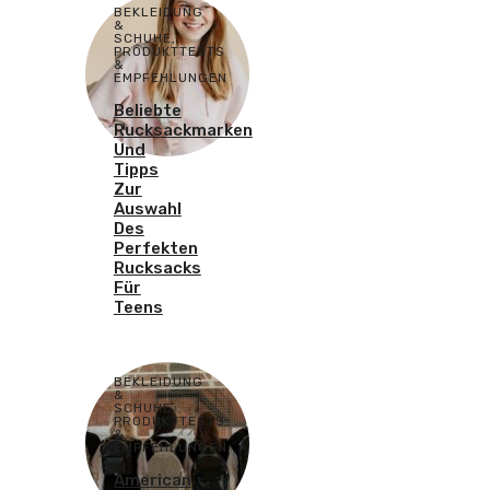
BEKLEIDUNG
&
SCHUHE
,
PRODUKTTESTS
&
EMPFEHLUNGEN
Beliebte
Rucksackmarken
Und
Tipps
Zur
Auswahl
Des
Perfekten
Rucksacks
Für
Teens
BEKLEIDUNG
&
SCHUHE
,
PRODUKTTESTS
&
EMPFEHLUNGEN
American