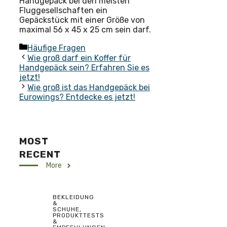
Handgepäck bei den meisten
Fluggesellschaften ein
Gepäckstück mit einer Größe von
maximal 56 x 45 x 25 cm sein darf.
Kategorien
Häufige Fragen
Wie groß darf ein Koffer für
Handgepäck sein? Erfahren Sie es
jetzt!
Wie groß ist das Handgepäck bei
Eurowings? Entdecke es jetzt!
MOST
RECENT
More
BEKLEIDUNG
&
SCHUHE
,
PRODUKTTESTS
&