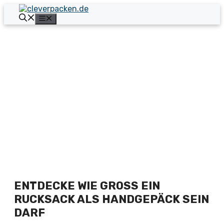
Zum
Inhalt
Menü
springen
ENTDECKE WIE GROSS EIN R
UCKSACK ALS HANDGEPÄCK SEIN D
ARF